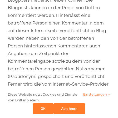
Blogposts niederschreiben können. Die
Blogposts können in der Regel von Dritten
kommentiert werden. Hinterlässt eine
betroffene Person einen Kommentar in dem
auf dieser Internetseite veröffentlichten Blog,
werden neben den von der betroffenen
Person hinterlassenen Kommentaren auch
Angaben zum Zeitpunkt der
Kommentareingabe sowie zu dem von der
betroffenen Person gewählten Nutzernamen
(Pseudonym) gespeichert und veröffentlicht.
Ferner wird die vom Internet-Service-Provider
(ISP) der betroffenen Person vergebene IP-
Diese Website nutzt Cookies und Dienste
Einstellungen
Adresse mitprotokolliert. Diese Speicherung
von Drittanbietern.
der IP-Adresse erfolgt aus Sicherheitsgründen
OK
Ablehnen
und für den Fall, dass die betroffene Person