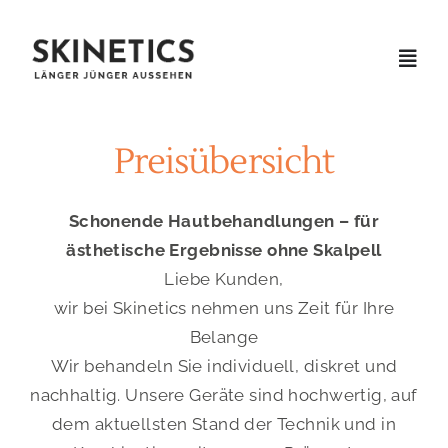
Skip
to
Togg
content
Navig
BEHANDLUNGEN
Preisübersicht
METHODEN
Schonende Hautbehandlungen – für
ästhetische Ergebnisse ohne Skalpell
PREISE
Liebe Kunden,
wir bei Skinetics nehmen uns Zeit für Ihre
RATGEBER
Belange
Wir behandeln Sie individuell, diskret und
nachhaltig. Unsere Geräte sind hochwertig, auf
ÜBER UNS
dem aktuellsten Stand der Technik und in