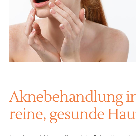
Aknebehandlung i
reine, gesunde Hau