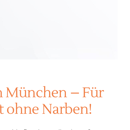
n München – Für
t ohne Narben!