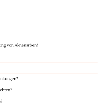
nung von Aknenarben?
ränkungen?
achten?
n?